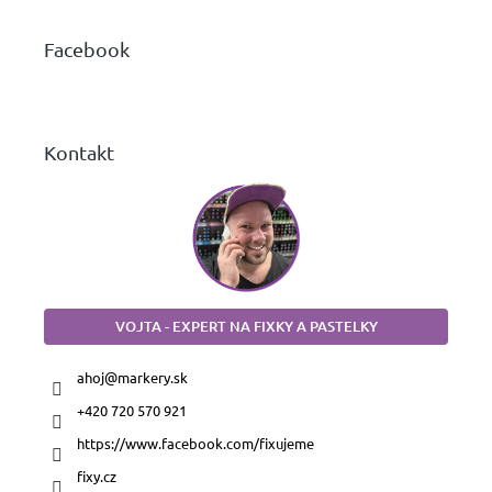
p
papiere
ä
Facebook
t
Náhradné
i
hroty
e
Doplnky
Kontakt
a
príslušenstvo
VOJTA - EXPERT NA FIXKY A PASTELKY
ahoj
@
markery.sk
+420 720 570 921
https://www.facebook.com/fixujeme
fixy.cz