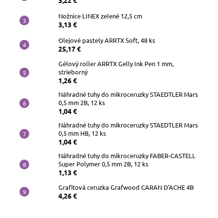
3,22 €
Nožnice LINEX zelené 12,5 cm
3,13 €
Olejové pastely ARRTX Soft, 48 ks
25,17 €
Gélový roller ARRTX Gelly Ink Pen 1 mm,
strieborný
1,26 €
Náhradné tuhy do mikroceruzky STAEDTLER Mars
0,5 mm 2B, 12 ks
1,04 €
Náhradné tuhy do mikroceruzky STAEDTLER Mars
0,5 mm HB, 12 ks
1,04 €
Náhradné tuhy do mikroceruzky FABER-CASTELL
Super Polymer 0,5 mm 2B, 12 ks
1,13 €
Grafitová ceruzka Grafwood CARAN D'ACHE 4B
4,26 €