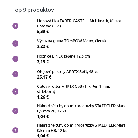
Top 9 produktov
Liehová fixa FABER-CASTELL Multimark, Mirror
Chrome (551)
5,39 €
Výsuvná guma TOMBOW Mono, čierná
3,22 €
Nožnice LINEX zelené 12,5 cm
3,13 €
Olejové pastely ARRTX Soft, 48 ks
25,17 €
Gélový roller ARRTX Gelly Ink Pen 1 mm,
strieborný
1,26 €
Náhradné tuhy do mikroceruzky STAEDTLER Mars
0,5 mm 2B, 12 ks
1,04 €
Náhradné tuhy do mikroceruzky STAEDTLER Mars
0,5 mm HB, 12 ks
1,04 €