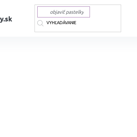
y.sk
AČKY
MOLOTOW
MOLOTOW akrylové One4All
MOLOTOW One4All