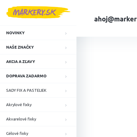
Prejsť
na
obsah
ahoj@marker
NOVINKY
Domov
NAŠE ZN
NAŠE ZNAČKY
AKCIA A ZĽAVY
DOPRAVA ZADARMO
SADY FIX A PASTELIEK
Akrylové fixky
Akvarelové fixky
Gélové fixky