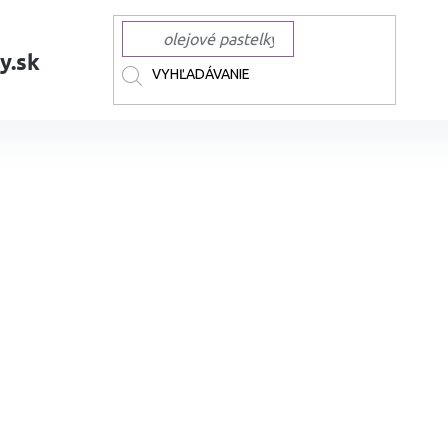
y.sk
AČKY
MOLOTOW
MOLOTOW akrylové One4All
MOLOTOW One4Al