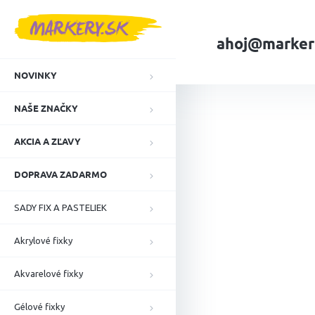
Prejsť
na
obsah
ahoj@marker
NOVINKY
Domov
NAŠE ZN
NAŠE ZNAČKY
AKCIA A ZĽAVY
DOPRAVA ZADARMO
SADY FIX A PASTELIEK
Akrylové fixky
Akvarelové fixky
Gélové fixky