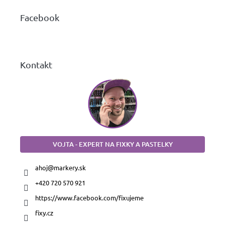
p
ä
Facebook
t
i
e
Kontakt
VOJTA - EXPERT NA FIXKY A PASTELKY
ahoj
@
markery.sk
+420 720 570 921
https://www.facebook.com/fixujeme
fixy.cz