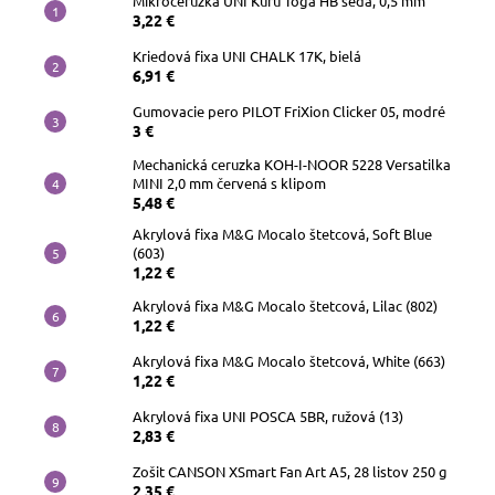
Mikroceruzka UNI Kuru Toga HB šedá, 0,5 mm
3,22 €
Kriedová fixa UNI CHALK 17K, bielá
6,91 €
Gumovacie pero PILOT FriXion Clicker 05, modré
3 €
Mechanická ceruzka KOH-I-NOOR 5228 Versatilka
MINI 2,0 mm červená s klipom
5,48 €
Akrylová fixa M&G Mocalo štetcová, Soft Blue
(603)
1,22 €
Akrylová fixa M&G Mocalo štetcová, Lilac (802)
1,22 €
Akrylová fixa M&G Mocalo štetcová, White (663)
1,22 €
Akrylová fixa UNI POSCA 5BR, ružová (13)
2,83 €
Zošit CANSON XSmart Fan Art A5, 28 listov 250 g
2,35 €