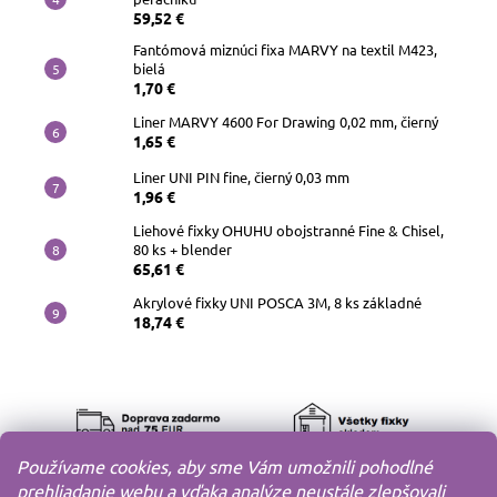
59,52 €
Fantómová miznúci fixa MARVY na textil M423,
bielá
1,70 €
Liner MARVY 4600 For Drawing 0,02 mm, čierný
1,65 €
Liner UNI PIN fine, čierný 0,03 mm
1,96 €
Liehové fixky OHUHU obojstranné Fine & Chisel,
80 ks + blender
65,61 €
Akrylové fixky UNI POSCA 3M, 8 ks základné
18,74 €
Používame cookies, aby sme Vám umožnili pohodlné
prehliadanie webu a vďaka analýze neustále zlepšovali