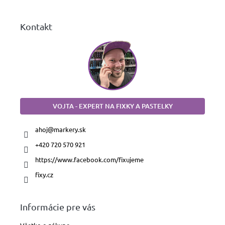
e
Kontakt
VOJTA - EXPERT NA FIXKY A PASTELKY
ahoj
@
markery.sk
+420 720 570 921
https://www.facebook.com/fixujeme
fixy.cz
Informácie pre vás