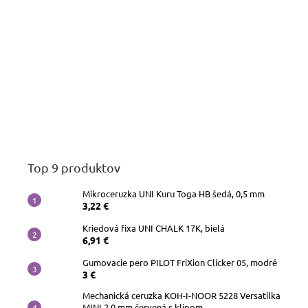
Top 9 produktov
Mikroceruzka UNI Kuru Toga HB šedá, 0,5 mm
3,22 €
Kriedová fixa UNI CHALK 17K, bielá
6,91 €
Gumovacie pero PILOT FriXion Clicker 05, modré
3 €
Mechanická ceruzka KOH-I-NOOR 5228 Versatilka
MINI 2,0 mm červená s klipom