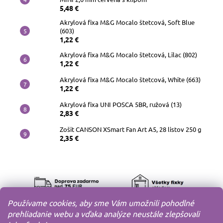
5,48 €
Akrylová fixa M&G Mocalo štetcová, Soft Blue
(603)
1,22 €
Akrylová fixa M&G Mocalo štetcová, Lilac (802)
1,22 €
Akrylová fixa M&G Mocalo štetcová, White (663)
1,22 €
Akrylová fixa UNI POSCA 5BR, ružová (13)
2,83 €
Zošit CANSON XSmart Fan Art A5, 28 listov 250 g
2,35 €
Používame cookies, aby sme Vám umožnili pohodlné
prehliadanie webu a vďaka analýze neustále zlepšovali