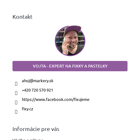
e
Kontakt
VOJTA - EXPERT NA FIXKY A PASTELKY
ahoj
@
markery.sk
+420 720 570 921
https://www.facebook.com/fixujeme
fixy.cz
Informácie pre vás