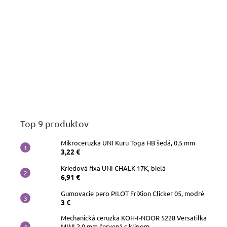
Top 9 produktov
Mikroceruzka UNI Kuru Toga HB šedá, 0,5 mm
3,22 €
Kriedová fixa UNI CHALK 17K, bielá
6,91 €
Gumovacie pero PILOT FriXion Clicker 05, modré
3 €
Mechanická ceruzka KOH-I-NOOR 5228 Versatilka
MINI 2,0 mm červená s klipom