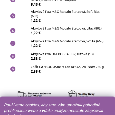
5,48 €
Akrylová fixa M&G Mocalo štetcová, Soft Blue
(603)
1,22 €
Akrylová fixa M&G Mocalo štetcová, Lilac (802)
1,22 €
Akrylová fixa M&G Mocalo štetcová, White (663)
1,22 €
Akrylová fixa UNI POSCA 5BR, ružová (13)
2,83 €
Zošit CANSON XSmart Fan Art A5, 28 listov 250 g
2,35 €
Používame cookies, aby sme Vám umožnili pohodlné
prehliadanie webu a vďaka analýze neustále zlepšovali