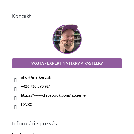
e
Kontakt
VOJTA - EXPERT NA FIXKY A PASTELKY
ahoj
@
markery.sk
+420 720 570 921
https://www.facebook.com/fixujeme
fixy.cz
Informácie pre vás