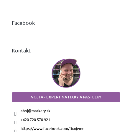
á
p
ä
Facebook
t
i
e
Kontakt
VOJTA - EXPERT NA FIXKY A PASTELKY
ahoj
@
markery.sk
+420 720 570 921
https://www.facebook.com/fixujeme