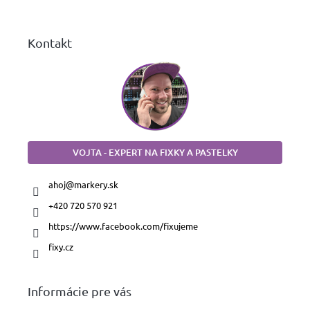
e
Kontakt
VOJTA - EXPERT NA FIXKY A PASTELKY
ahoj
@
markery.sk
+420 720 570 921
https://www.facebook.com/fixujeme
fixy.cz
Informácie pre vás