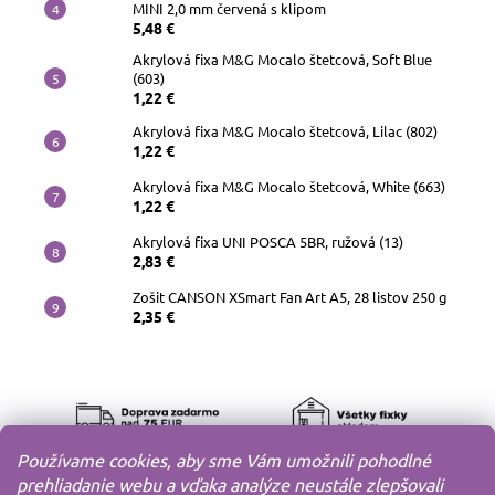
MINI 2,0 mm červená s klipom
5,48 €
Akrylová fixa M&G Mocalo štetcová, Soft Blue
(603)
1,22 €
Akrylová fixa M&G Mocalo štetcová, Lilac (802)
1,22 €
Akrylová fixa M&G Mocalo štetcová, White (663)
1,22 €
Akrylová fixa UNI POSCA 5BR, ružová (13)
2,83 €
Zošit CANSON XSmart Fan Art A5, 28 listov 250 g
2,35 €
Používame cookies, aby sme Vám umožnili pohodlné
prehliadanie webu a vďaka analýze neustále zlepšovali