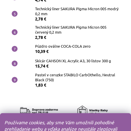
Technický liner SAKURA Pigma Micron 005 modrý
0,2 mm
2,78 €
Technický liner SAKURA Pigma Micron 005
červený 0,2 mm
2,78 €
Púzdro oválne COCA-COLA zero
10,39 €
Skicár CANSON XL Acrylic A3, 30 listov 300 g
15,74 €
Pastel v ceruzke STABILO CarbOthello, Neutral
Black (750)
1,83 €
Používame cookies, aby sme Vám umožnili pohodlné
prehliadanie webu a vďaka analýze neustále zlepšovali