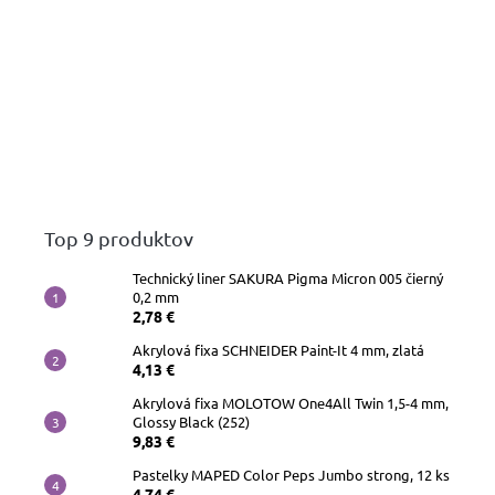
Top 9 produktov
Technický liner SAKURA Pigma Micron 005 čierný
0,2 mm
2,78 €
Akrylová fixa SCHNEIDER Paint-It 4 mm, zlatá
4,13 €
Akrylová fixa MOLOTOW One4All Twin 1,5-4 mm,
Glossy Black (252)
9,83 €
Pastelky MAPED Color Peps Jumbo strong, 12 ks
4,74 €