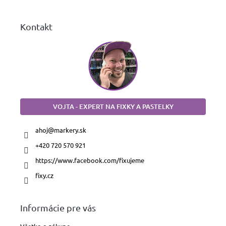
e
Kontakt
VOJTA - EXPERT NA FIXKY A PASTELKY
ahoj
@
markery.sk
+420 720 570 921
https://www.facebook.com/fixujeme
fixy.cz
Informácie pre vás