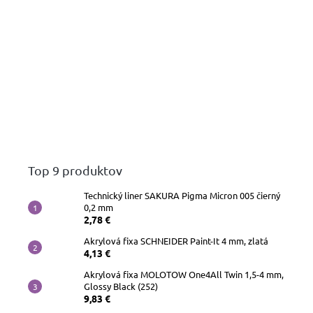
Top 9 produktov
Technický liner SAKURA Pigma Micron 005 čierný
0,2 mm
2,78 €
Akrylová fixa SCHNEIDER Paint-It 4 mm, zlatá
4,13 €
Akrylová fixa MOLOTOW One4All Twin 1,5-4 mm,
Glossy Black (252)
9,83 €