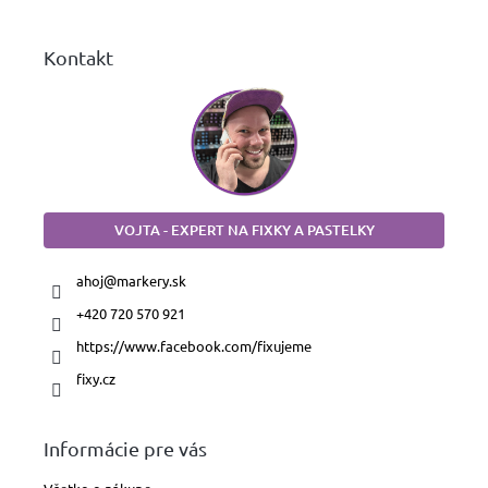
e
Kontakt
VOJTA - EXPERT NA FIXKY A PASTELKY
ahoj
@
markery.sk
+420 720 570 921
https://www.facebook.com/fixujeme
fixy.cz
Informácie pre vás