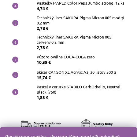
Pastelky MAPED Color Peps Jumbo strong, 12 ks
4,74 €
Technický liner SAKURA Pigma Micron 005 modrý
0,2 mm
2,78 €
Technický liner SAKURA Pigma Micron 005
červený 0,2 mm
2,78 €
Púzdro oválne COCA-COLA zero
10,39 €
Skicár CANSON XL Acrylic A3, 30 listov 300 g
15,74 €
Pastel v ceruzke STABILO CarbOthello, Neutral
Black (750)
1,83 €
Používame cookies, aby sme Vám umožnili pohodlné