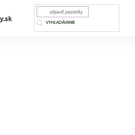
y.sk
AČKY
FABER-CASTELL
FABER-CASTELL pastelky
Umelecký pastel FAB