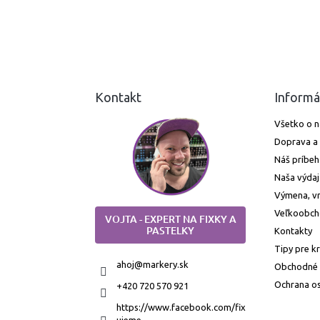
Kontakt
Informá
Všetko o 
Doprava a 
Náš príbeh
Naša výdaj
Výmena, vr
Veľkoobc
VOJTA - EXPERT NA FIXKY A
PASTELKY
Kontakty
Tipy pre k
ahoj
@
markery.sk
Obchodné
Ochrana o
+420 720 570 921
https://www.facebook.com/fix