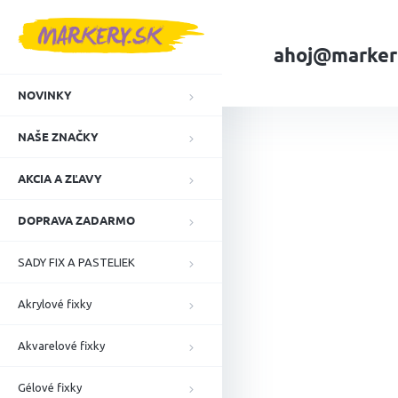
Prejsť
na
obsah
ahoj@marker
NOVINKY
Domov
NAŠE ZN
NAŠE ZNAČKY
AKCIA A ZĽAVY
DOPRAVA ZADARMO
SADY FIX A PASTELIEK
Akrylové fixky
Akvarelové fixky
Gélové fixky