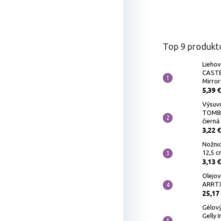
Top 9 produkt
Liehov
CASTE
Mirror
5,39 €
Výsuv
TOMB
čierná
3,22 €
Nožnic
12,5 c
3,13 €
Olejov
ARRTX 
25,17
Gélový
Gelly 