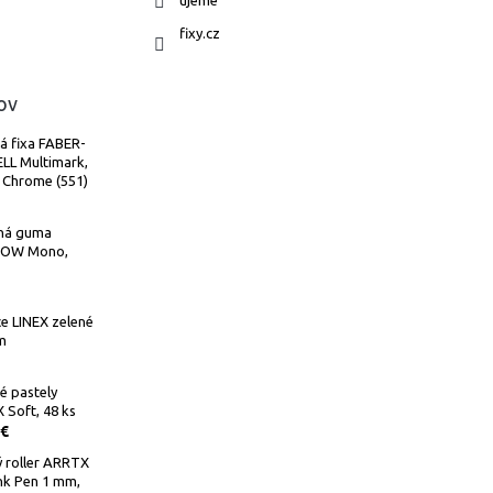
ujeme
fixy.cz
ov
á fixa FABER-
LL Multimark,
 Chrome (551)
ná guma
OW Mono,
e LINEX zelené
m
é pastely
Soft, 48 ks
 €
 roller ARRTX
Ink Pen 1 mm,