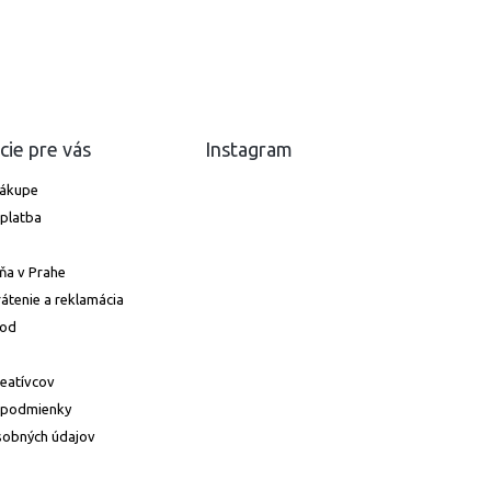
cie pre vás
Instagram
nákupe
platba
ňa v Prahe
átenie a reklamácia
hod
reatívcov
 podmienky
sobných údajov