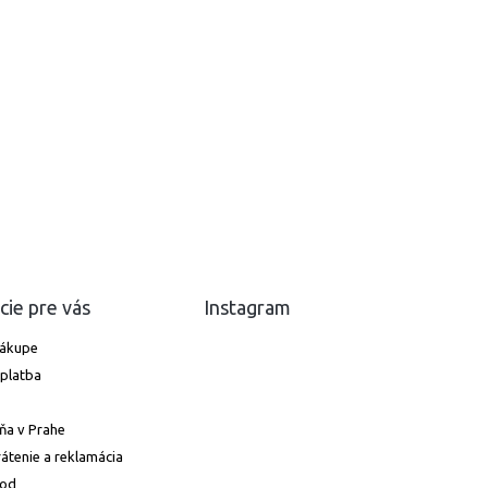
cie pre vás
Instagram
nákupe
platba
ňa v Prahe
átenie a reklamácia
hod