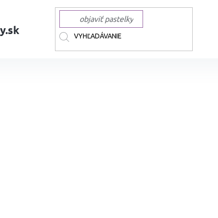
y.sk
AČKY
TOUCH
TOUCH liehové Twin
Liehová fixa TOUCH obojstranná 