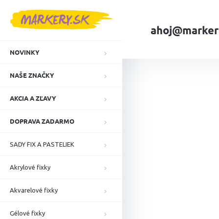
Prejsť
na
obsah
ahoj@marker
NOVINKY
Domov
NAŠE ZN
NAŠE ZNAČKY
AKCIA A ZĽAVY
DOPRAVA ZADARMO
SADY FIX A PASTELIEK
Akrylové fixky
Akvarelové fixky
Gélové fixky