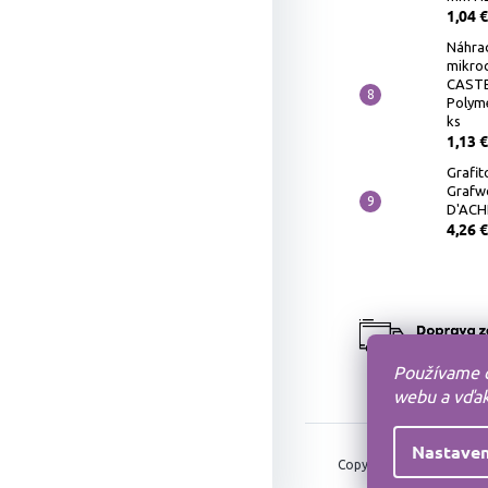
1,04 €
Náhra
mikro
CASTE
Polyme
ks
1,13 €
Grafit
Grafw
D'ACH
4,26 €
Používame c
webu a vďaka
Nastaven
MO
Copyright 2010-2026