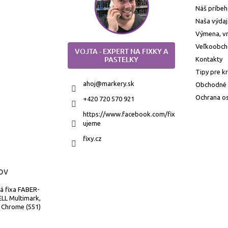
Náš príbeh
Naša výdaj
Výmena, vr
Veľkoobc
VOJTA - EXPERT NA FIXKY A
PASTELKY
Kontakty
Tipy pre k
ahoj
@
markery.sk
Obchodné
Ochrana o
+420 720 570 921
https://www.facebook.com/fix
ujeme
fixy.cz
ov
á fixa FABER-
LL Multimark,
 Chrome (551)