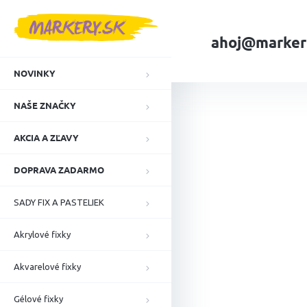
Prejsť
na
obsah
ahoj@marker
NOVINKY
Domov
VELKOO
NAŠE ZNAČKY
AKCIA A ZĽAVY
DOPRAVA ZADARMO
SADY FIX A PASTELIEK
Akrylové fixky
Akvarelové fixky
Gélové fixky