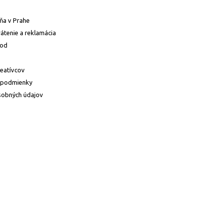
ňa v Prahe
átenie a reklamácia
hod
reatívcov
 podmienky
sobných údajov