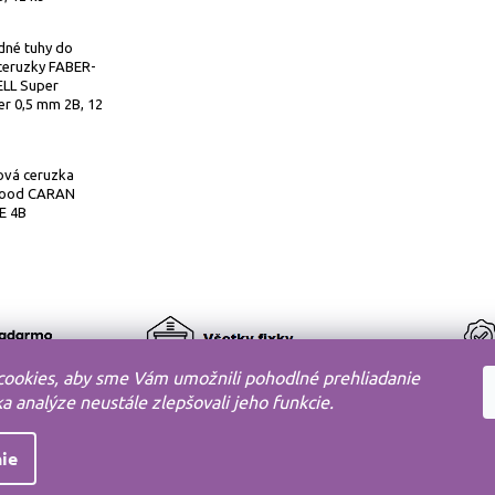
dné tuhy do
ceruzky FABER-
LL Super
r 0,5 mm 2B, 12
ová ceruzka
ood CARAN
E 4B
ookies, aby sme Vám umožnili pohodlné prehliadanie
 analýze neustále zlepšovali jeho funkcie.
ie
DELOV s.r.o.
Shoptet
Všetky práva vyhradené.
Vytvoril
Chcem odoberať NOVINKY + DARČEK