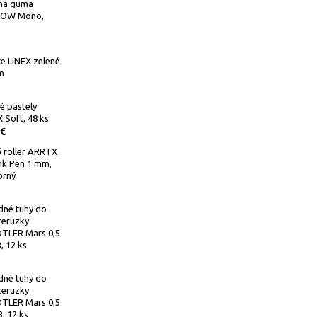
ná guma
OW Mono,
e LINEX zelené
m
é pastely
Soft, 48 ks
 €
 roller ARRTX
Ink Pen 1 mm,
orný
dné tuhy do
ceruzky
TLER Mars 0,5
 12 ks
dné tuhy do
ceruzky
TLER Mars 0,5
, 12 ks