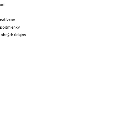
hod
reatívcov
 podmienky
sobných údajov