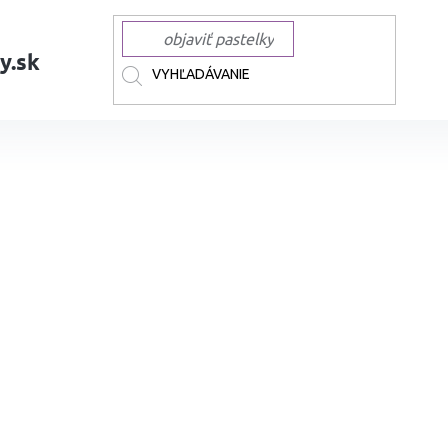
y.sk
AČKY
MUJI
MUJI kaligrafické perá
Štetcová fixa MUJI Soft Calligra