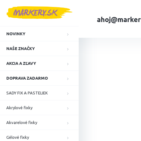
Prejsť
na
obsah
ahoj@marker
NOVINKY
Domov
NAŠE ZN
NAŠE ZNAČKY
AKCIA A ZĽAVY
DOPRAVA ZADARMO
SADY FIX A PASTELIEK
Akrylové fixky
Akvarelové fixky
Gélové fixky