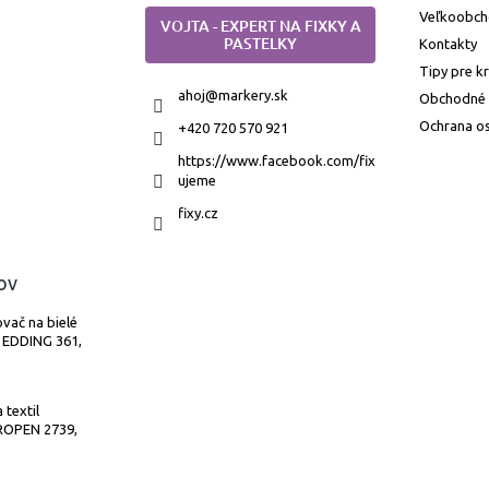
Veľkoobc
VOJTA - EXPERT NA FIXKY A
PASTELKY
Kontakty
Tipy pre k
ahoj
@
markery.sk
Obchodné
Ochrana o
+420 720 570 921
https://www.facebook.com/fix
ujeme
fixy.cz
ov
vač na bielé
 EDDING 361,
 textil
OPEN 2739,