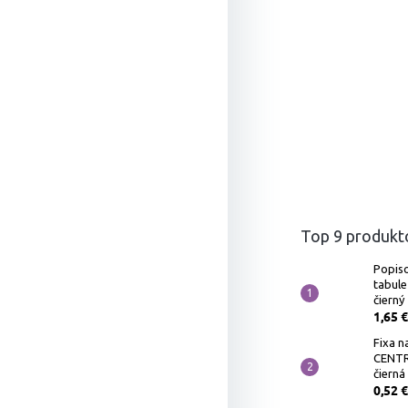
Top 9 produkt
Popiso
tabule
čierný
1,65 €
Fixa na
CENTR
čierná
0,52 €