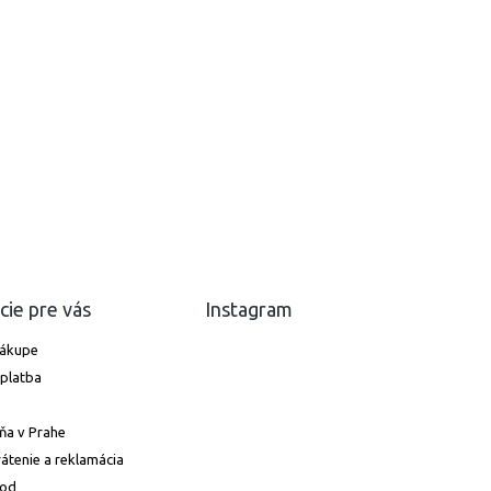
cie pre vás
Instagram
nákupe
platba
ňa v Prahe
átenie a reklamácia
hod