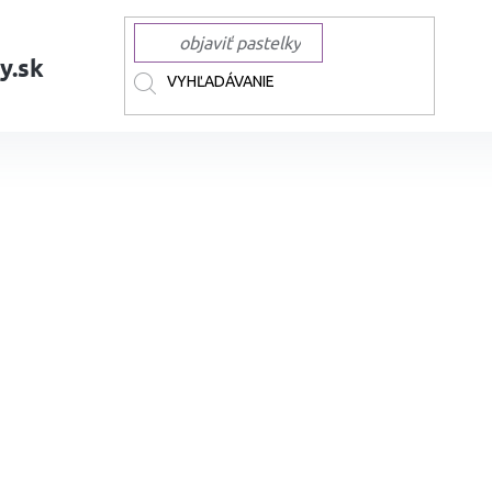
y.sk
AČKY
TOUCH
TOUCH liehové Twin
Liehová fixa TOUCH obojstranná