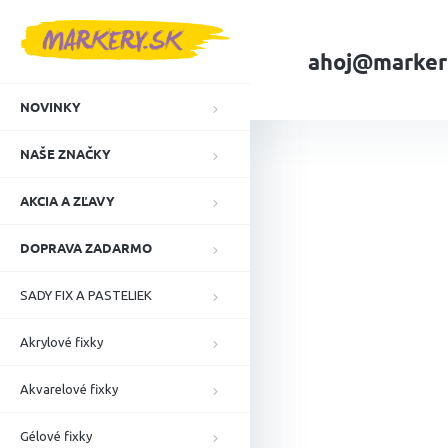
Prejsť
na
obsah
ahoj@marker
NOVINKY
Domov
NAŠE ZN
NAŠE ZNAČKY
AKCIA A ZĽAVY
DOPRAVA ZADARMO
SADY FIX A PASTELIEK
Akrylové fixky
Akvarelové fixky
Gélové fixky