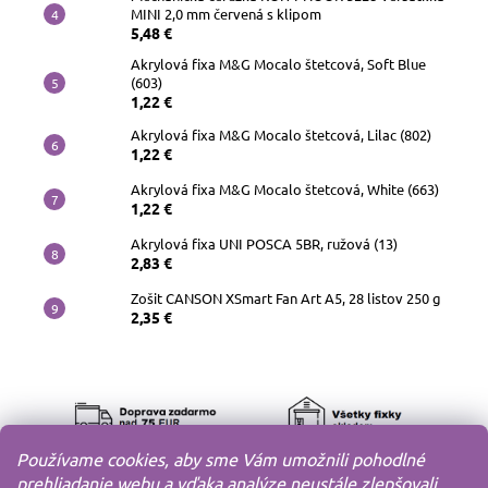
MINI 2,0 mm červená s klipom
5,48 €
Akrylová fixa M&G Mocalo štetcová, Soft Blue
(603)
1,22 €
Akrylová fixa M&G Mocalo štetcová, Lilac (802)
1,22 €
Akrylová fixa M&G Mocalo štetcová, White (663)
1,22 €
Akrylová fixa UNI POSCA 5BR, ružová (13)
2,83 €
Zošit CANSON XSmart Fan Art A5, 28 listov 250 g
2,35 €
Používame cookies, aby sme Vám umožnili pohodlné
prehliadanie webu a vďaka analýze neustále zlepšovali