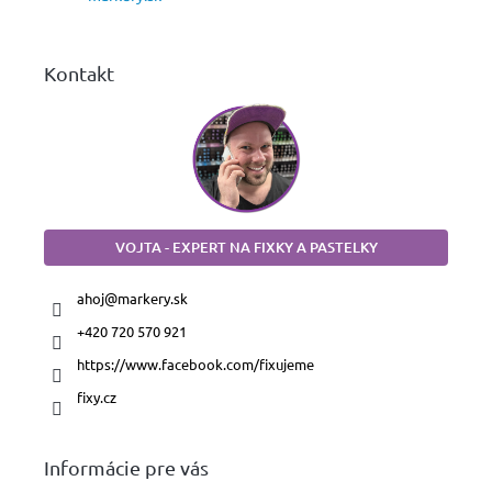
e
Kontakt
VOJTA - EXPERT NA FIXKY A PASTELKY
ahoj
@
markery.sk
+420 720 570 921
https://www.facebook.com/fixujeme
fixy.cz
Informácie pre vás