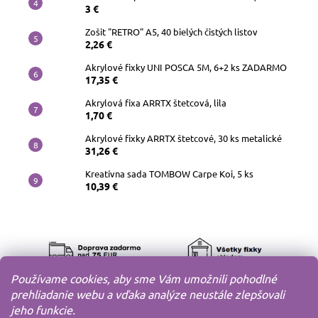
3 €
Zošit "RETRO" A5, 40 bielých čistých listov
2,26 €
Akrylové fixky UNI POSCA 5M, 6+2 ks ZADARMO
17,35 €
Akrylová fixa ARRTX štetcová, lila
1,70 €
Akrylové fixky ARRTX štetcové, 30 ks metalické
31,26 €
Kreatívna sada TOMBOW Carpe Koi, 5 ks
10,39 €
Používame cookies, aby sme Vám umožnili pohodlné
prehliadanie webu a vďaka analýze neustále zlepšovali
jeho funkcie.