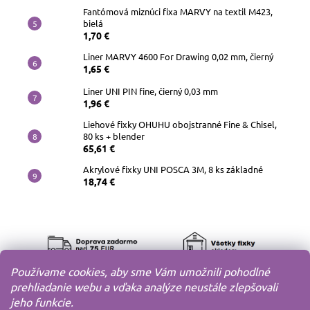
Fantómová miznúci fixa MARVY na textil M423,
bielá
1,70 €
Liner MARVY 4600 For Drawing 0,02 mm, čierný
1,65 €
Liner UNI PIN fine, čierný 0,03 mm
1,96 €
Liehové fixky OHUHU obojstranné Fine & Chisel,
80 ks + blender
65,61 €
Akrylové fixky UNI POSCA 3M, 8 ks základné
18,74 €
Používame cookies, aby sme Vám umožnili pohodlné
prehliadanie webu a vďaka analýze neustále zlepšovali
jeho funkcie.