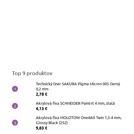
Top 9 produktov
Technický liner SAKURA Pigma Micron 005 čierný
0,2 mm
2,78 €
Akrylová fixa SCHNEIDER Paint-It 4 mm, zlatá
4,13 €
Akrylová fixa MOLOTOW One4All Twin 1,5-4 mm,
Glossy Black (252)
9,83 €