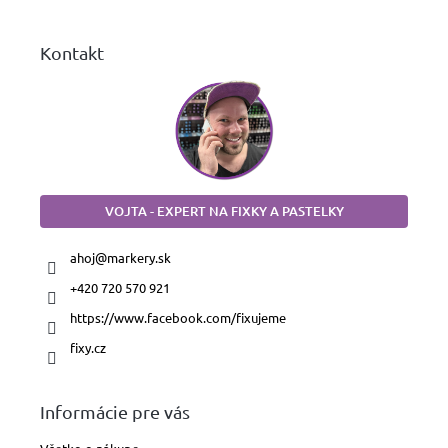
e
Kontakt
VOJTA - EXPERT NA FIXKY A PASTELKY
ahoj
@
markery.sk
+420 720 570 921
https://www.facebook.com/fixujeme
fixy.cz
Informácie pre vás