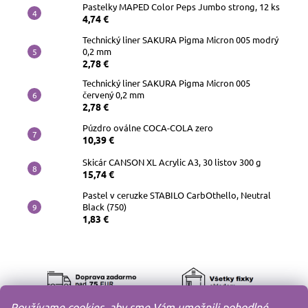
Pastelky MAPED Color Peps Jumbo strong, 12 ks
4,74 €
Technický liner SAKURA Pigma Micron 005 modrý
0,2 mm
2,78 €
Technický liner SAKURA Pigma Micron 005
červený 0,2 mm
2,78 €
Púzdro oválne COCA-COLA zero
10,39 €
Skicár CANSON XL Acrylic A3, 30 listov 300 g
15,74 €
Pastel v ceruzke STABILO CarbOthello, Neutral
Black (750)
1,83 €
Používame cookies, aby sme Vám umožnili pohodlné