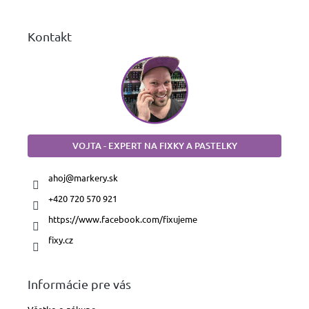
e
Kontakt
VOJTA - EXPERT NA FIXKY A PASTELKY
ahoj
@
markery.sk
+420 720 570 921
https://www.facebook.com/fixujeme
fixy.cz
Informácie pre vás