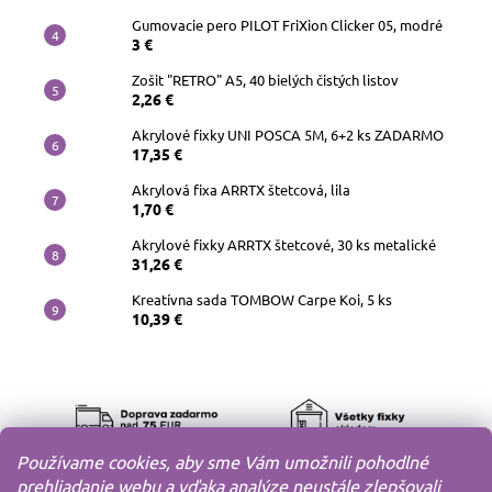
Gumovacie pero PILOT FriXion Clicker 05, modré
3 €
Zošit "RETRO" A5, 40 bielých čistých listov
2,26 €
Akrylové fixky UNI POSCA 5M, 6+2 ks ZADARMO
17,35 €
Akrylová fixa ARRTX štetcová, lila
1,70 €
Akrylové fixky ARRTX štetcové, 30 ks metalické
31,26 €
Kreatívna sada TOMBOW Carpe Koi, 5 ks
10,39 €
Používame cookies, aby sme Vám umožnili pohodlné
prehliadanie webu a vďaka analýze neustále zlepšovali