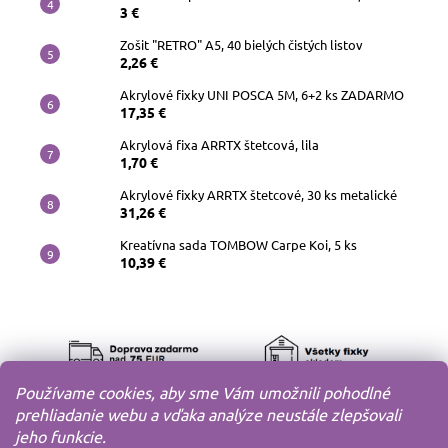
3 €
Zošit "RETRO" A5, 40 bielých čistých listov
2,26 €
Akrylové fixky UNI POSCA 5M, 6+2 ks ZADARMO
17,35 €
Akrylová fixa ARRTX štetcová, lila
1,70 €
Akrylové fixky ARRTX štetcové, 30 ks metalické
31,26 €
Kreatívna sada TOMBOW Carpe Koi, 5 ks
10,39 €
Používame cookies, aby sme Vám umožnili pohodlné
prehliadanie webu a vďaka analýze neustále zlepšovali
jeho funkcie.