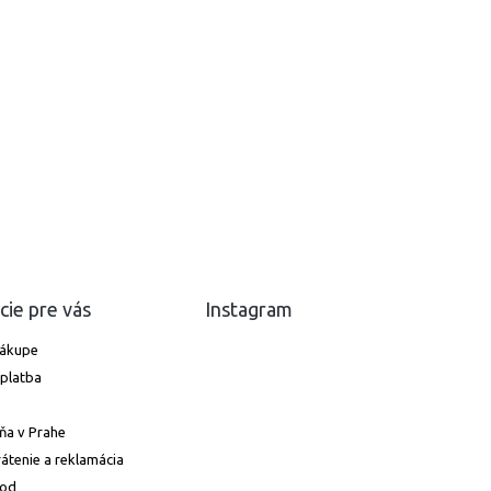
cie pre vás
Instagram
nákupe
platba
ňa v Prahe
átenie a reklamácia
hod