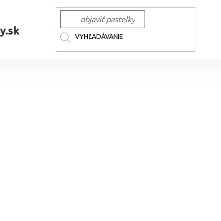
y.sk
AČKY
TOUCH
TOUCH liehové Twin Brush
Liehová fixa TOUCH obojs