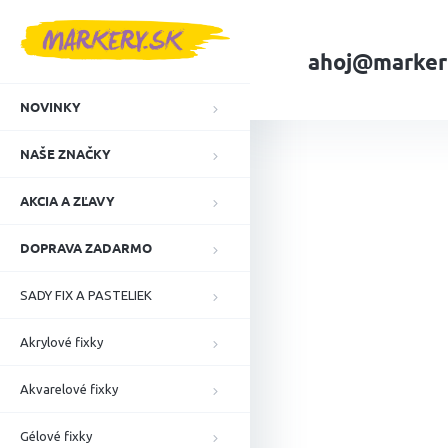
Prejsť
na
obsah
ahoj@marker
NOVINKY
Domov
NAŠE ZN
NAŠE ZNAČKY
AKCIA A ZĽAVY
DOPRAVA ZADARMO
SADY FIX A PASTELIEK
Akrylové fixky
Akvarelové fixky
Gélové fixky