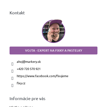
e
Kontakt
VOJTA - EXPERT NA FIXKY A PASTELKY
ahoj
@
markery.sk
+420 720 570 921
https://www.facebook.com/fixujeme
fixy.cz
Informácie pre vás