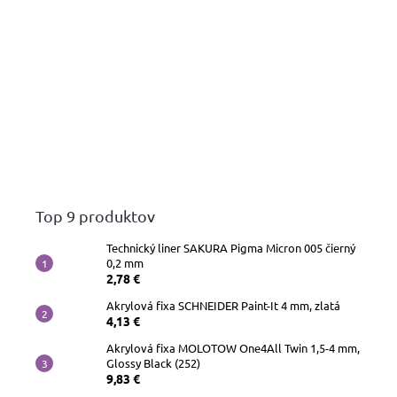
Top 9 produktov
Technický liner SAKURA Pigma Micron 005 čierný
0,2 mm
2,78 €
Akrylová fixa SCHNEIDER Paint-It 4 mm, zlatá
4,13 €
Akrylová fixa MOLOTOW One4All Twin 1,5-4 mm,
Glossy Black (252)
9,83 €