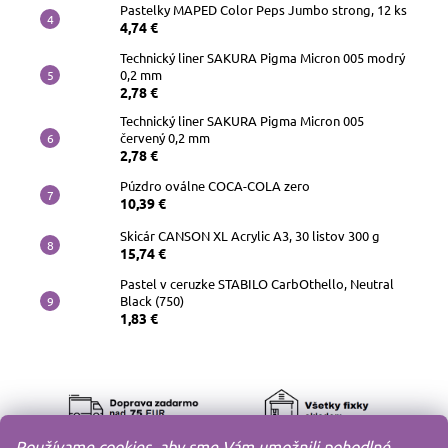
Pastelky MAPED Color Peps Jumbo strong, 12 ks
4,74 €
Technický liner SAKURA Pigma Micron 005 modrý
0,2 mm
2,78 €
Technický liner SAKURA Pigma Micron 005
červený 0,2 mm
2,78 €
Púzdro oválne COCA-COLA zero
10,39 €
Skicár CANSON XL Acrylic A3, 30 listov 300 g
15,74 €
Pastel v ceruzke STABILO CarbOthello, Neutral
Black (750)
1,83 €
Používame cookies, aby sme Vám umožnili pohodlné